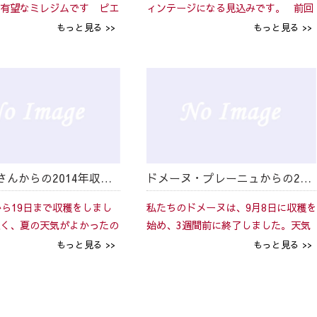
有望なミレジムです ピエ
ィンテージになる見込みです。 前回
ー・シェルメットの大変個
のレポートで、 「9月12日現在、ぶ
もっと見る >>
もっと見る >>
です： 「今年のミレジウ
どうの糖度は十二分にあるのですが、
7年のミレジウムと似ていま
種の完熟まであともう少しというとこ
ョレで最良のミ...
ろですので、 私...
ゴーチェさんからの2014年収穫情報
ドメーヌ・プレーニュからの2014年情報
ら19日まで収穫をしまし
私たちのドメーヌは、9月8日に収穫を
く、夏の天気がよかったの
始め、3週間前に終了しました。天気
しいミレジウムができるの
が素晴らしかったため、ブドウの質が
もっと見る >>
もっと見る >>
と 期待しています。 現
よく、非常によい収穫となりました。
ージュ（醸造庫）に入れ、
2014年の収穫にとても満足していま
足していただけるよ...
す。現在、息子のビクトリア...