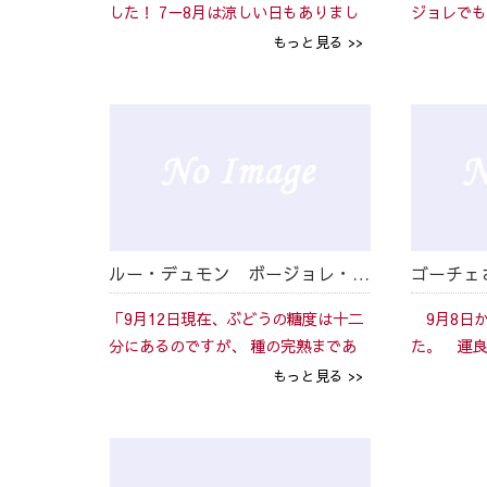
した！ 7－8月は涼しい日もありまし
ジョレでも
たが、9月になってからの好天気のお
ール・マリ
もっと見る >>
かげで、遅れを取り戻すことができま
人的な意見
した。 ブドウの衛生状態は素晴らし
ムは194
く、収穫時には選果をしなくて...
す。 ボジ
ルー・デュモン ボージョレ・ヌーヴォー2014 最新レポート
「9月12日現在、ぶどうの糖度は十二
9月8日か
分にあるのですが、 種の完熟まであ
た。 運良
ともう少しというところですので、
で、すばら
もっと見る >>
私はあと1週間ほど待って、9月18日
ではないか
もしくは19日に収穫を開始いたしま
在、キュバ
す。」 と書きましたが...
お客様に満