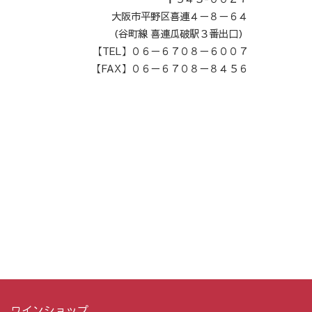
大阪市平野区喜連４－８－６４
（谷町線 喜連瓜破駅３番出口）
【TEL】０６－６７０８－６００７
【FAX】０６－６７０８－８４５６
ワインショップ