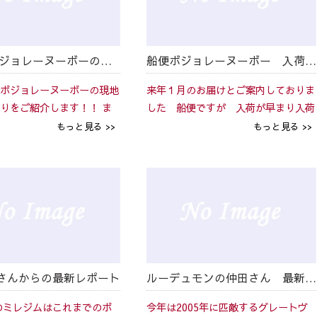
2015年ボジョレーヌーボーの出来は？ゴーチェさんからの現地情報
船便ボジョレーヌーボー 入荷しました！
ボジョレーヌーボーの現地
来年１月のお届けとご案内しておりま
りをご紹介します！！ ま
した 船便ですが 入荷が早まり入荷
チェさんからメール来まし
しました！ ご注文いただければすぐ
もっと見る >>
もっと見る >>
いお子さんとのツーショッ
に出荷可能です！
ってくださったので その
ます！ Bonj...
さんからの最新レポート
ルーデュモンの仲田さん 最新レポート
のミレジムはこれまでのボ
今年は2005年に匹敵するグレートヴ