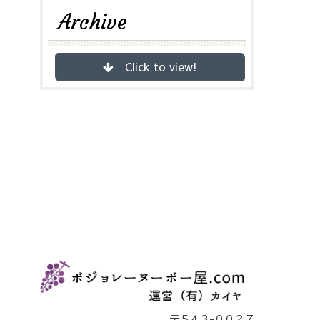
Archive
Click to view!
〒５４３-００２７