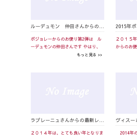
ルーデュモン 仲田さんからのボジョレーヌーヴォー２０１５
ボジョレーからのお便り第2弾は ル
２０１５年
ーデュモンの仲田さんです やはり、
からのお便
今年は例年にない作柄になりそうで
ずは ゴー
もっと見る >>
す！ ～～～ さわやかな秋晴れの中、9
た！かわい
月4日に収穫を行いました。 収量は
ト写真も送
対前年比でマイナス22...
ままご紹介し
ラプレーニュさんからの最新レポート
ヴィスー
２０１４年は、とても良い年となりま
2014年