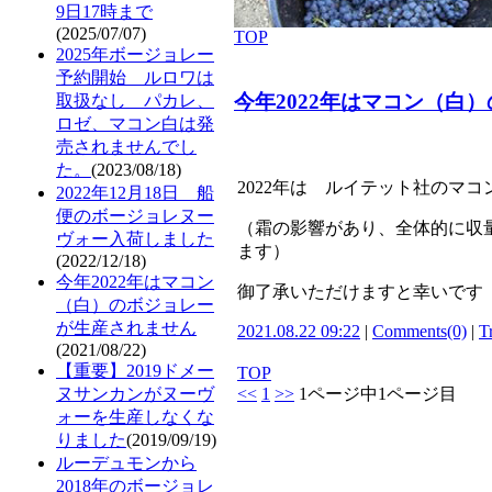
9日17時まで
(2025/07/07)
TOP
2025年ボージョレー
予約開始 ルロワは
今年2022年はマコン（白
取扱なし パカレ、
ロゼ、マコン白は発
売されませんでし
た。
(2023/08/18)
2022年は ルイテット社のマ
2022年12月18日 船
便のボージョレヌー
（霜の影響があり、全体的に収
ヴォー入荷しました
ます）
(2022/12/18)
今年2022年はマコン
御了承いただけますと幸いです
（白）のボジョレー
が生産されません
2021.08.22 09:22
|
Comments(0)
|
T
(2021/08/22)
【重要】2019ドメー
TOP
ヌサンカンがヌーヴ
<<
1
>>
1ページ中1ページ目
ォーを生産しなくな
りました
(2019/09/19)
ルーデュモンから
2018年のボージョレ